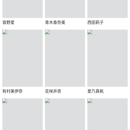
皆野爱
青木香奈美
西田莉子
有村美伊奈
花咲井杏
爱乃真帆