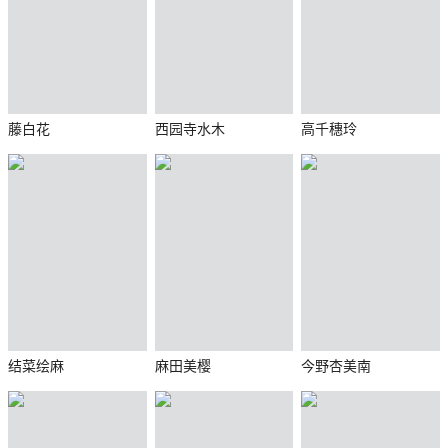
藤白花
西园寺水木
高千穗玲
结菜绘麻
麻田美樱
今野杏美南