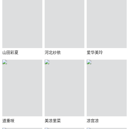
山田彩夏
河北纱依
爱华美玲
道重咲
美凉里菜
凉宫凉