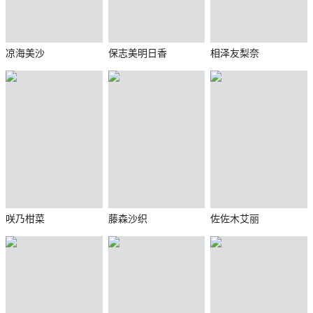
凉海美沙
保志美明日香
相泽友梨奈
咲乃柑菜
藤森沙织
佐佐木艾丽