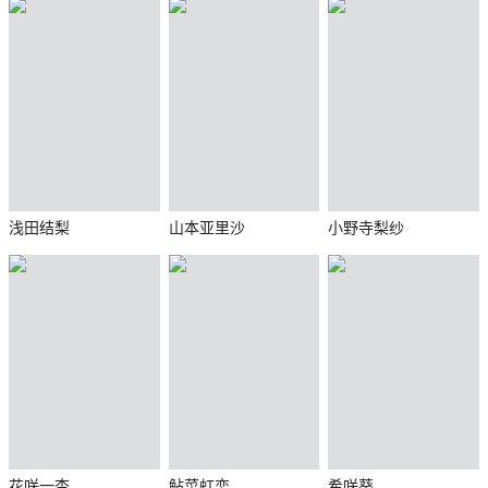
浅田结梨
山本亚里沙
小野寺梨纱
花咲一杏
鲇菜虹恋
希咲葵