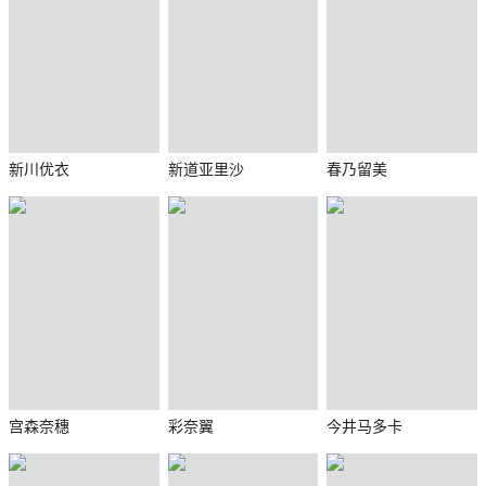
新川优衣
新道亚里沙
春乃留美
宫森奈穗
彩奈翼
今井马多卡