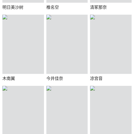
明日美沙树
椎名空
清冢那奈
木南翼
今井佳奈
凉宫音