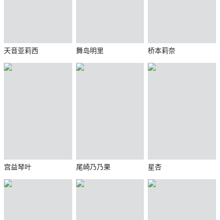
天音亚莉西
舞岛明里
桥本莉奈
宫益琴叶
尾崎乃乃果
星杏