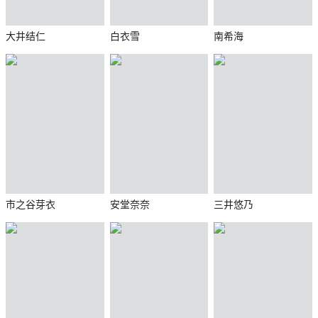
大井结仁
白衣雪
南希海
市之谷芽衣
安堂奈奈
三井悠乃