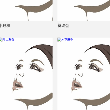
小野梓
葵玲奈