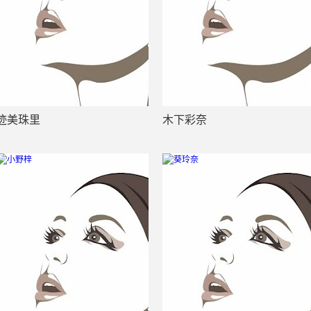
迹美珠里
木下彩奈