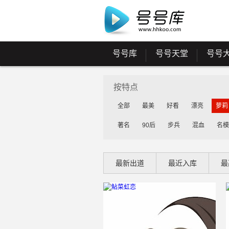
号号库
号号天堂
号号
按特点
全部
最美
好看
漂亮
萝莉
著名
90后
步兵
混血
名模
最新出道
最近入库
最