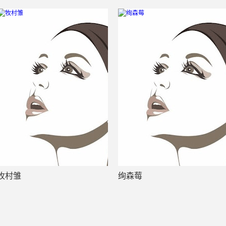
牧村雏
绚森莓