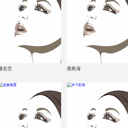
椎名空
南希海