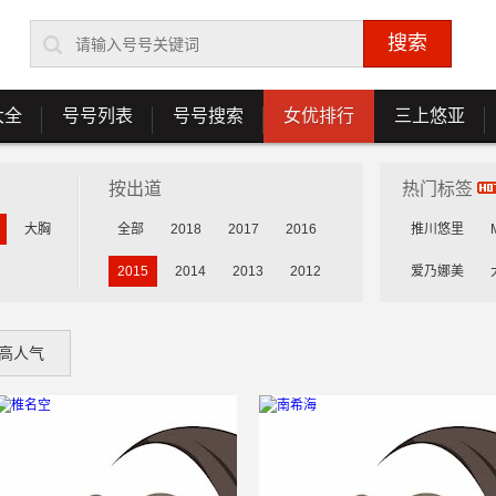
大全
号号列表
号号搜索
女优排行
三上悠亚
按出道
热门标签
大胸
全部
2018
2017
2016
推川悠里
2015
2014
2013
2012
爱乃娜美
花守未来
高人气
乳咲杏
森