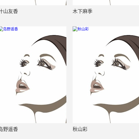
叶山友香
木下麻季
岛野遥香
秋山彩