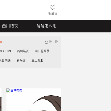
收藏我
西川结衣
号号怎么用
换一换
MECUMI
西川结衣
明日花绮罗
大日向遥
春咲凉
三上悠亚
雾岛花穗
工藤美纱
桃谷绘里香
川安娜