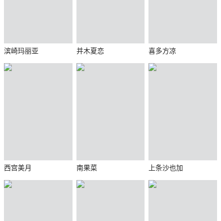
滨崎玛丽亚
并木夏恋
喜多方凉
西宫美月
南果菜
上条沙也加