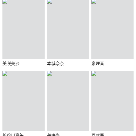
美咲美沙
本城奈奈
泉理音
长谷川真矢
美咲光
百式葵