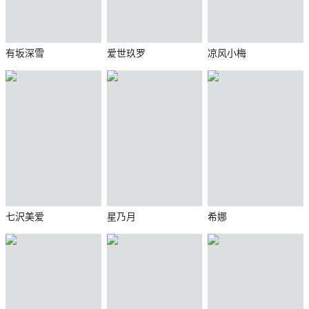
有坂深雪
爱世玖罗
凉风小梅
七沢美爱
星乃月
希娜