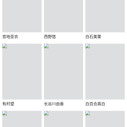
宫地亚衣
西野悠
白石美栗
有村望
长谷川由香
白百合真白