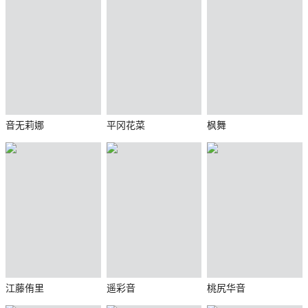
音无莉娜
平冈花菜
枫舞
江藤侑里
遥彩音
桃尻华音