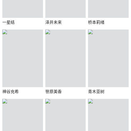
一星结
泽井未来
桥本莉绪
神谷充希
笹原美香
青木亚树