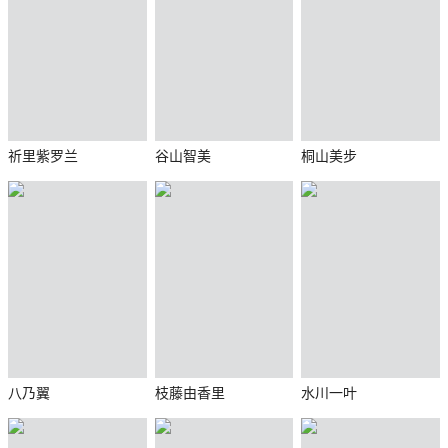
祈里紫罗兰
谷山智美
桐山美步
八乃翼
枝藤由香里
水川一叶