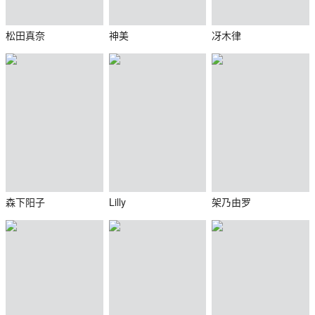
松田真奈
神美
冴木律
森下阳子
Lilly
架乃由罗