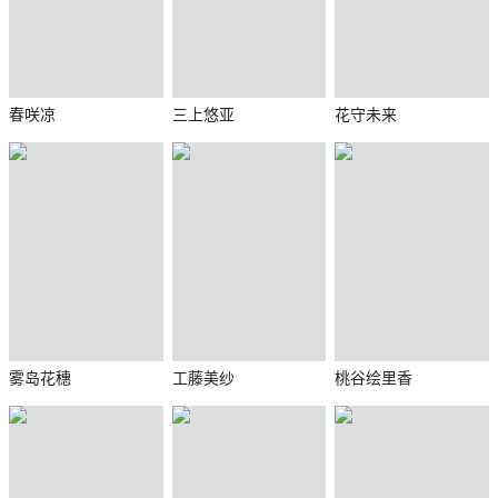
春咲凉
三上悠亚
花守未来
雾岛花穗
工藤美纱
桃谷绘里香