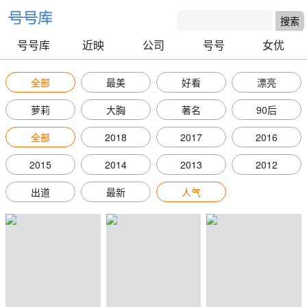
号号库
近映
公司
号号
女优
全部
最美
好看
漂亮
萝莉
大胸
著名
90后
全部
2018
2017
2016
2015
2014
2013
2012
出道
最新
人气
号号库