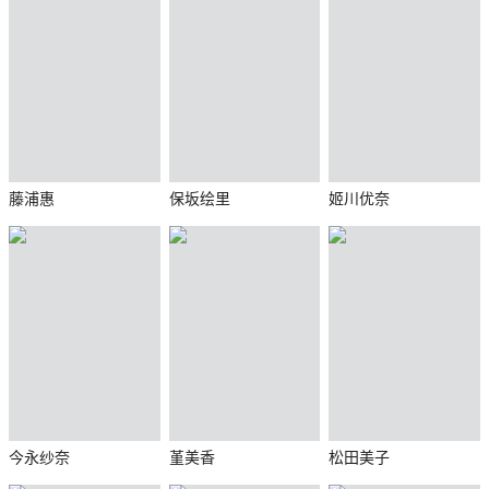
藤浦惠
保坂绘里
姬川优奈
今永纱奈
堇美香
松田美子