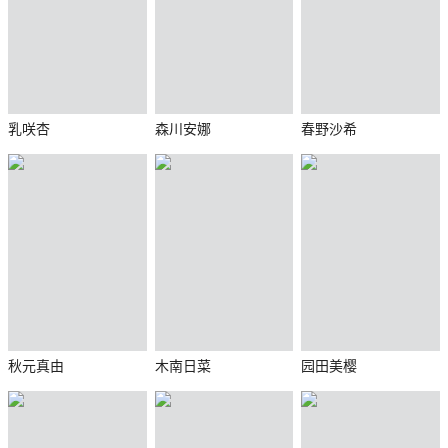
乳咲杏
森川安娜
春野沙希
秋元真由
木南日菜
园田美樱