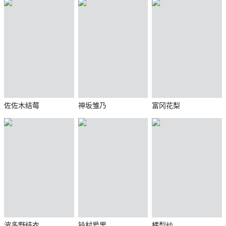
佐佐木结莓
神坂雏乃
富冈花梨
波多野结衣
铃村爱里
橘梨纱