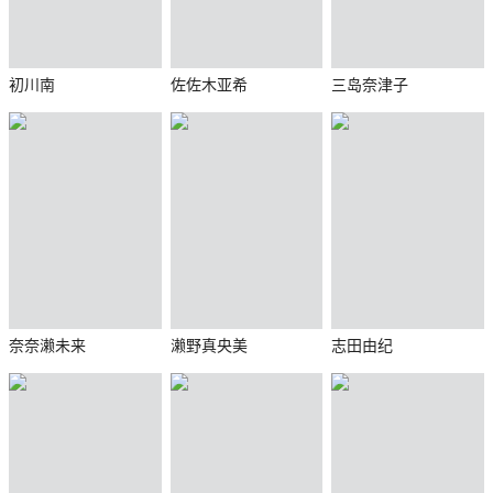
初川南
佐佐木亚希
三岛奈津子
奈奈濑未来
濑野真央美
志田由纪