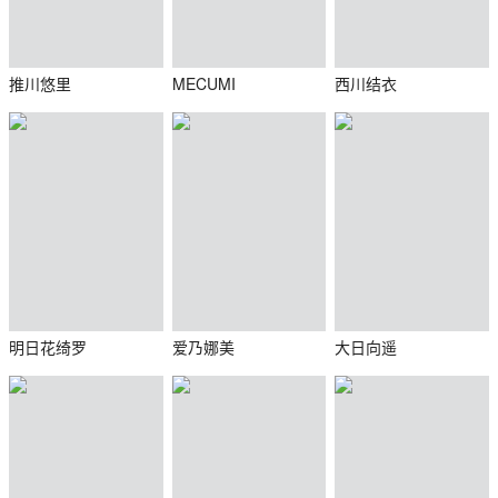
推川悠里
MECUMI
西川结衣
明日花绮罗
爱乃娜美
大日向遥