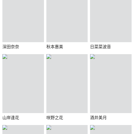
深田奈奈
秋本惠美
日菜菜波音
山岸逢花
咲野之花
酒井美月