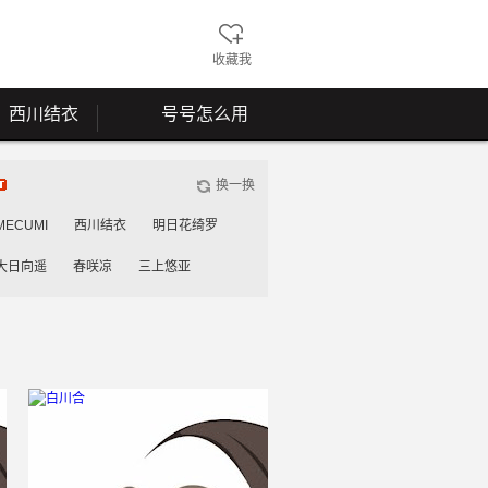
收藏我
西川结衣
号号怎么用
换一换
MECUMI
西川结衣
明日花绮罗
大日向遥
春咲凉
三上悠亚
雾岛花穗
工藤美纱
桃谷绘里香
川安娜