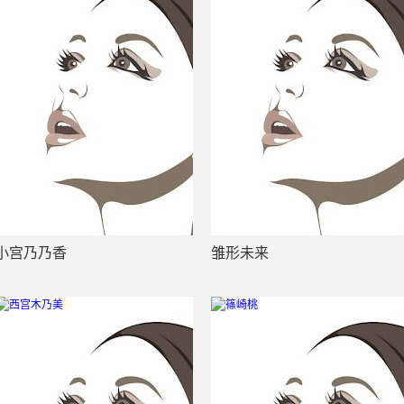
小宫乃乃香
雏形未来