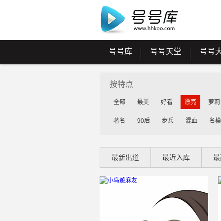
号号库
号号天堂
号号
按特点
全部
最美
好看
漂亮
萝莉
著名
90后
步兵
混血
名模
最新出道
最近入库
最