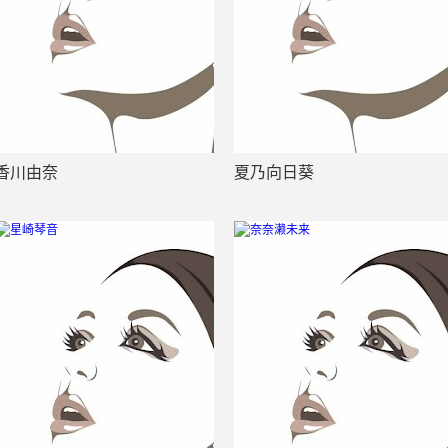
香川由奈
夏乃向日葵