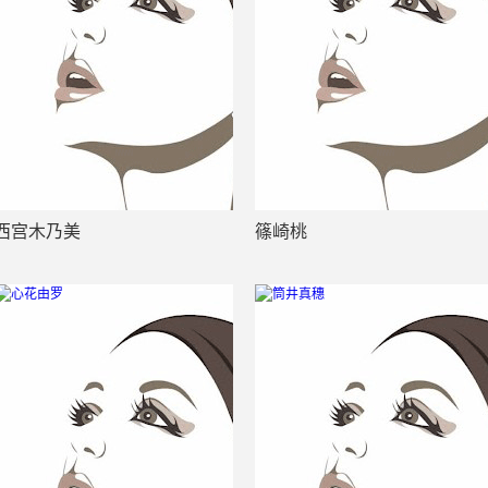
西宫木乃美
篠崎桃