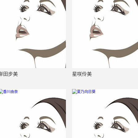
岸田步美
星咲伶美