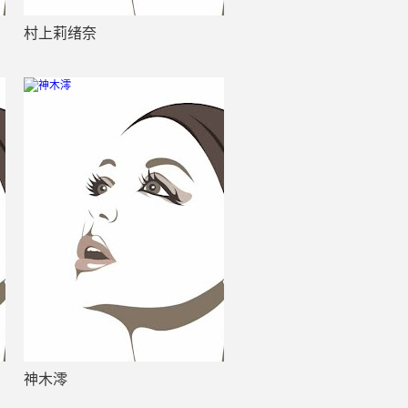
村上莉绪奈
神木澪