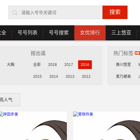
大全
号号列表
号号搜索
女优排行
三上悠亚
按出道
热门标签
大胸
全部
2018
2017
2016
推川悠里
2015
2014
2013
2012
爱乃娜美
花守未来
高人气
乳咲杏
森