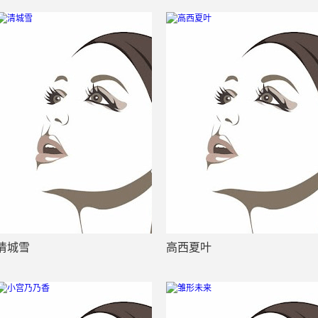
清城雪
高西夏叶