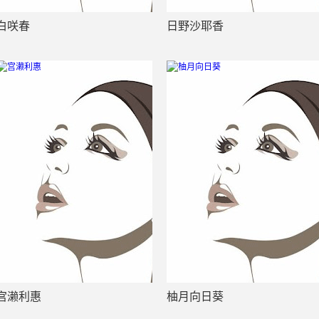
白咲春
日野沙耶香
宫濑利惠
柚月向日葵