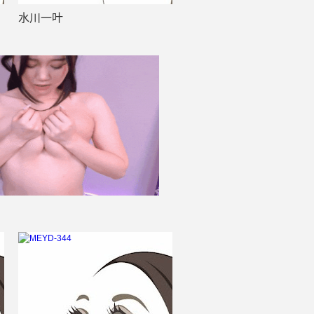
水川一叶
音无莉娜