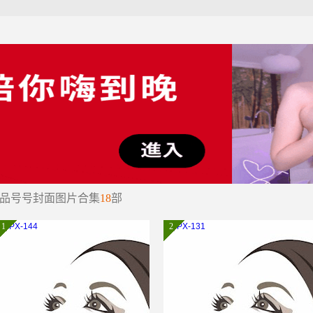
品号号封面图片合集
18
部
1
2