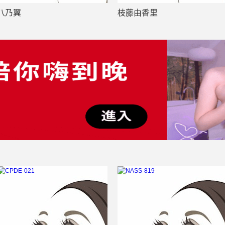
八乃翼
枝藤由香里