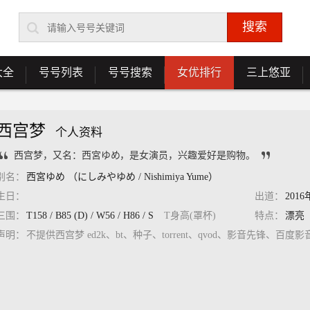
大全
号号列表
号号搜索
女优排行
三上悠亚
西宫梦
个人资料
西宫梦，又名：西宮ゆめ，是女演员，兴趣爱好是购物。
别名：
西宮ゆめ （にしみやゆめ / Nishimiya Yume）
生日：
出道：
2016
三围：
T158 / B85 (D) / W56 / H86 / S
T身高(罩杯)
特点：
漂亮
声明：
不提供西宫梦 ed2k、bt、种子、torrent、qvod、影音先锋、