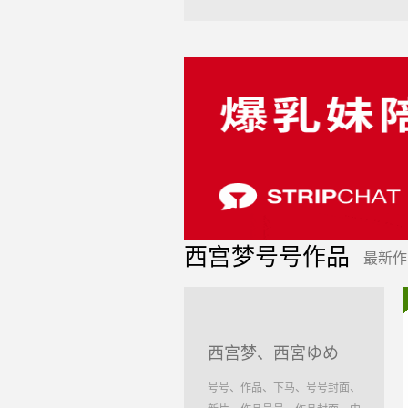
西宫梦号号作品
最新作
西宫梦、西宮ゆめ
号号、作品、下马、号号封面、