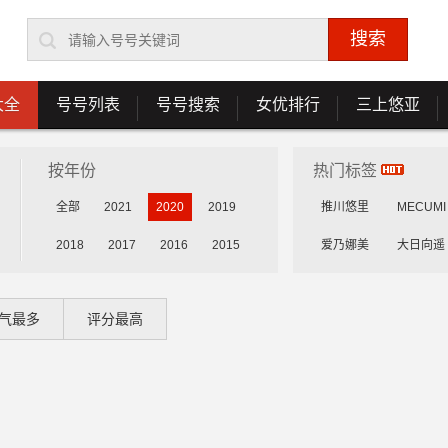
大全
号号列表
号号搜索
女优排行
三上悠亚
按年份
热门标签
全部
2021
2020
2019
推川悠里
MECUMI
2018
2017
2016
2015
爱乃娜美
大日向遥
花守未来
雾岛花穗
气最多
评分最高
乳咲杏
森川安娜