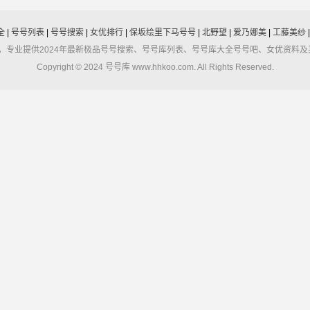
全
|
号号列表
|
号号搜索
|
女优排行
|
保坂绘里下马号号
|
北野望
|
爱乃娜美
|
工藤美纱
堂，专业提供2024年最新极品号号搜索、号号库列表、号号库大全号号吧、女优资料
Copyright © 2024 号号库 www.hhkoo.com. All Rights Reserved.