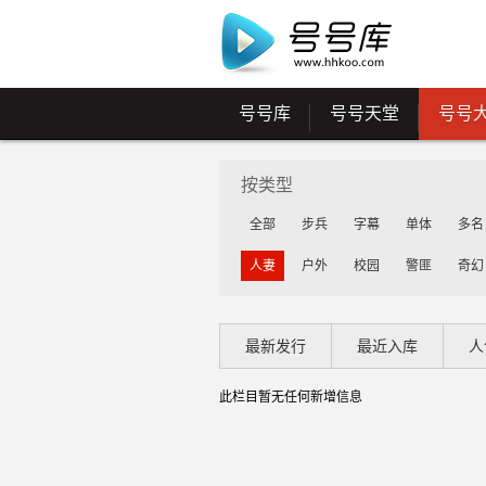
号号库
号号天堂
号号
按类型
全部
步兵
字幕
单体
多名
人妻
户外
校园
警匪
奇幻
最新发行
最近入库
人
此栏目暂无任何新增信息