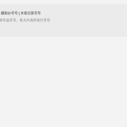
|
橘梨纱号号
|
木南日菜号号
及其作品号号、各大片商所发行号号