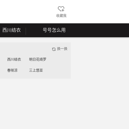
收藏我
西川结衣
号号怎么用
换一换
西川结衣
明日花绮罗
春咲凉
三上悠亚
工藤美纱
桃谷绘里香