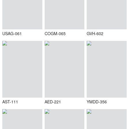
USAG-061
COGM-065
GVH-602
AST-111
AED-221
YMDD-356