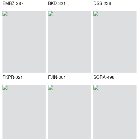
EMBZ-287
BKD-321
DSS-236
PKPR-021
FJIN-001
SORA-498