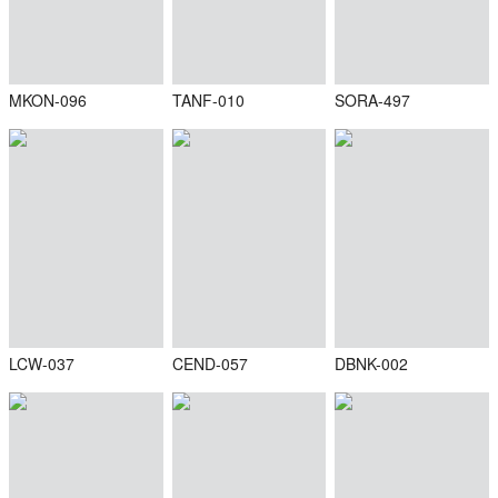
MKON-096
TANF-010
SORA-497
LCW-037
CEND-057
DBNK-002