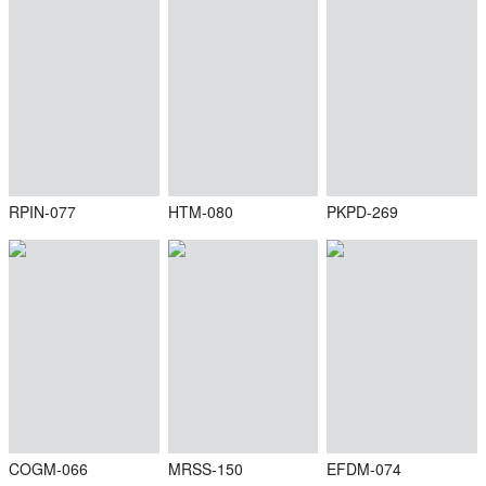
RPIN-077
HTM-080
PKPD-269
COGM-066
MRSS-150
EFDM-074