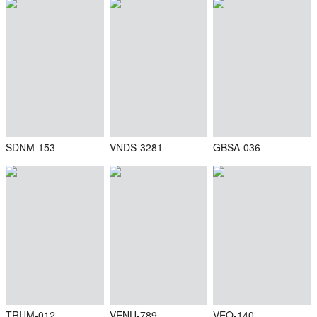
SDNM-153
VNDS-3281
GBSA-036
TRUM-012
VENU-789
VEQ-140