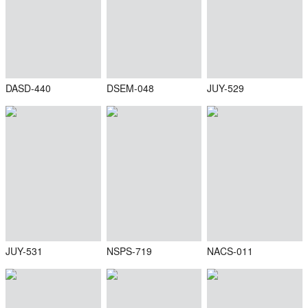
DASD-440
DSEM-048
JUY-529
JUY-531
NSPS-719
NACS-011