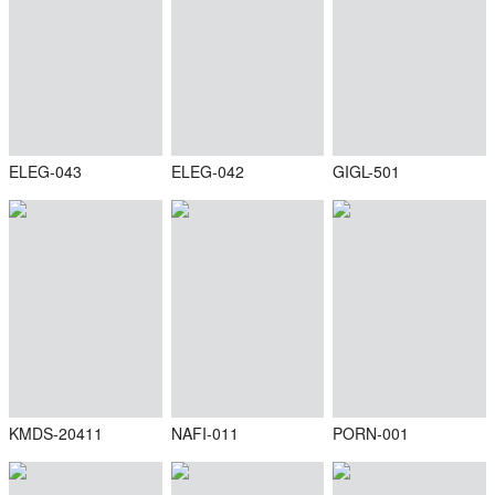
ELEG-043
ELEG-042
GIGL-501
KMDS-20411
NAFI-011
PORN-001