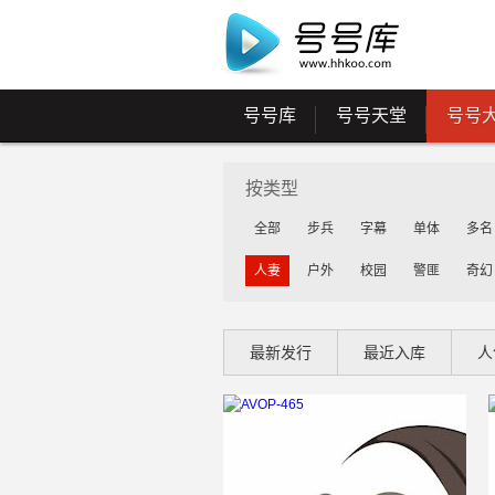
号号库
号号天堂
号号
按类型
全部
步兵
字幕
单体
多名
人妻
户外
校园
警匪
奇幻
最新发行
最近入库
人