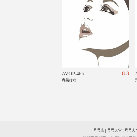
8.3
AVOP-465
春菜はな
号号库
|
号号天堂
|
号号大