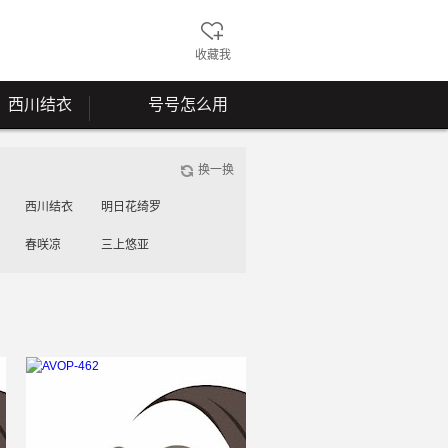
收藏我
西川结衣
号号怎么用
换一换
西川结衣
明日花绮罗
春咲凉
三上悠亚
工藤美纱
桃谷绘里香