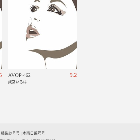
5
9.2
AVOP-462
成宮いろは
|
橘梨纱号号
|
木南日菜号号