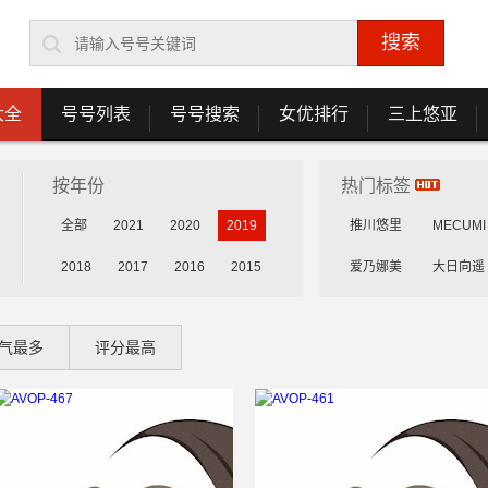
大全
号号列表
号号搜索
女优排行
三上悠亚
按年份
热门标签
全部
2021
2020
2019
推川悠里
MECUMI
2018
2017
2016
2015
爱乃娜美
大日向遥
花守未来
雾岛花穗
气最多
评分最高
乳咲杏
森川安娜