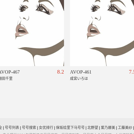
8.2
7.
AVOP-467
AVOP-461
翔田千里
成宮いろは
全
|
号号列表
|
号号搜索
|
女优排行
|
保坂绘里下马号号
|
北野望
|
爱乃娜美
|
工藤美纱