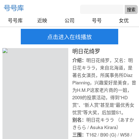
号号库
近映
公司
号号
女优
点击进入在线播放
明日花绮罗
介绍：
明日花绮罗，又名：明
日花キララ，来自北海道，是
著名女演员，所属事务所Diaz
Planning，兴趣爱好是美食，曾
为H.M.P这家老片商的一姐，
2009的投票活动，得到“HD
赏”、“新人赏”甚至是“最优秀女
忧赏”等大奖，后加盟S1。
别名：
明日花キララ （あすか
きらら / Asuka Kirara）
号号库
三围：
T162 / B90 (G) / W58 /