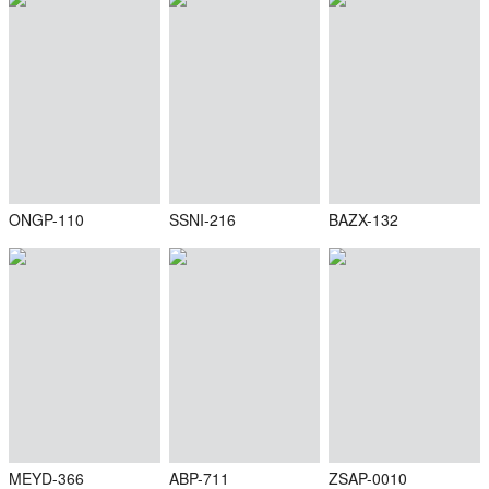
ONGP-110
SSNI-216
BAZX-132
MEYD-366
ABP-711
ZSAP-0010