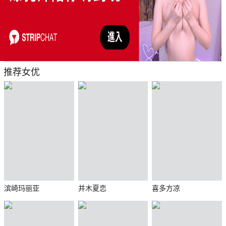
推荐女优
滨崎玛丽亚
并木夏恋
喜多方凉