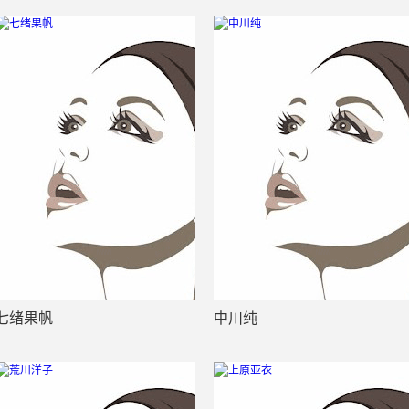
七绪果帆
中川纯