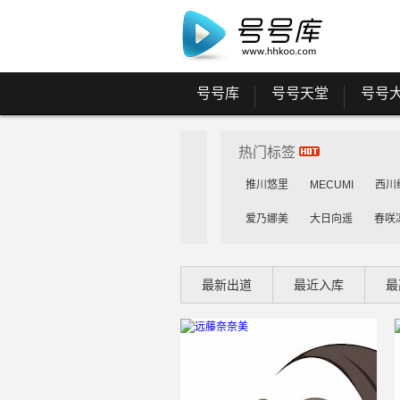
号号库
号号天堂
号号
热门标签
推川悠里
MECUMI
西川
爱乃娜美
大日向遥
春咲
花守未来
雾岛花穗
工藤
最新出道
最近入库
最
乳咲杏
森川安娜