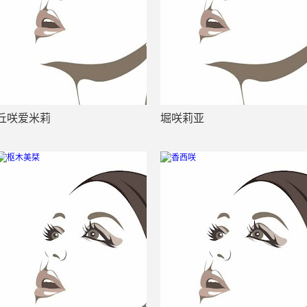
丘咲爱米莉
堀咲莉亚