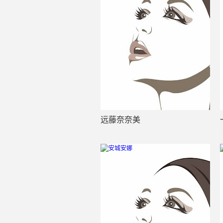
远藤奈奈美