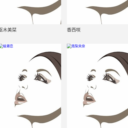
枢木美栞
香西咲