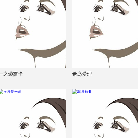
一之濑露卡
希岛爱理