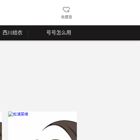
收藏我
西川结衣
号号怎么用