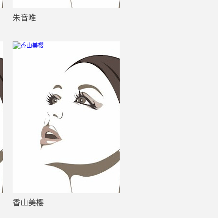
朱音唯
香山美樱