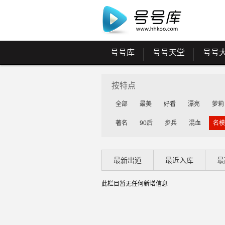
号号库
号号天堂
号号
按特点
全部
最美
好看
漂亮
萝莉
著名
90后
步兵
混血
名模
最新出道
最近入库
最
此栏目暂无任何新增信息