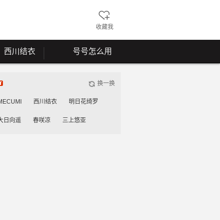
收藏我
西川结衣
号号怎么用
换一换
MECUMI
西川结衣
明日花绮罗
大日向遥
春咲凉
三上悠亚
雾岛花穗
工藤美纱
桃谷绘里香
川安娜