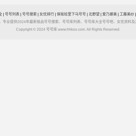
全
|
号号列表
|
号号搜索
|
女优排行
|
保坂绘里下马号号
|
北野望
|
爱乃娜美
|
工藤美纱
堂，专业提供2024年最新极品号号搜索、号号库列表、号号库大全号号吧、女优资料
Copyright © 2024 号号库 www.hhkoo.com. All Rights Reserved.