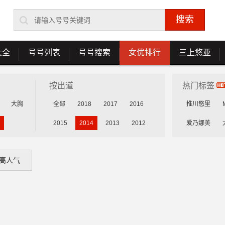
大全
号号列表
号号搜索
女优排行
三上悠亚
按出道
热门标签
大胸
全部
2018
2017
2016
推川悠里
2015
2014
2013
2012
爱乃娜美
花守未来
高人气
乳咲杏
森