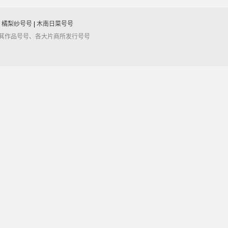
|
橘梨纱号号
|
木南日菜号号
及其作品号号、各大片商所发行号号