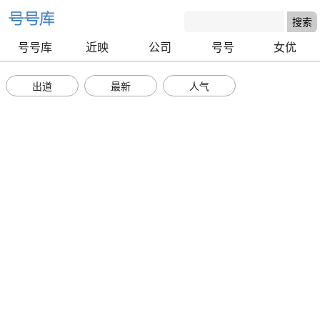
号号库
近映
公司
号号
女优
出道
最新
人气
号号库