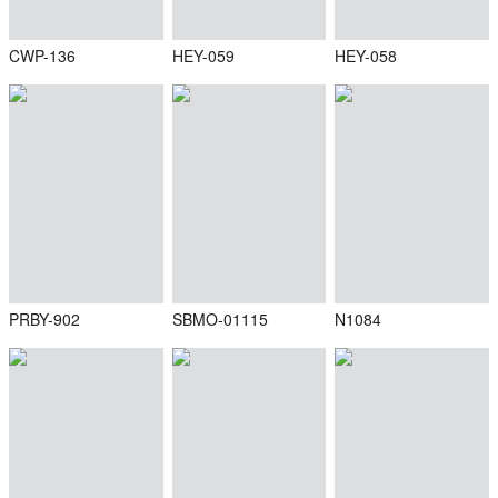
CWP-136
HEY-059
HEY-058
PRBY-902
SBMO-01115
N1084