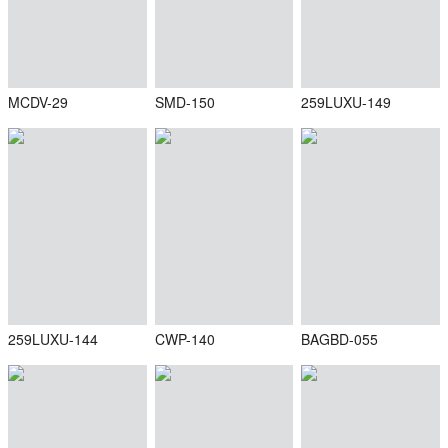
MCDV-29
SMD-150
259LUXU-149
259LUXU-144
CWP-140
BAGBD-055