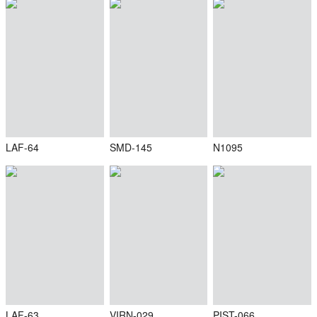
LAF-64
SMD-145
N1095
LAF-63
VIRN-029
PIST-066