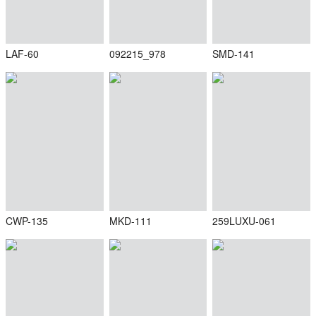
LAF-60
092215_978
SMD-141
CWP-135
MKD-111
259LUXU-061