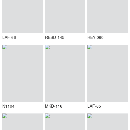
LAF-66
REBD-145
HEY-060
N1104
MKD-116
LAF-65