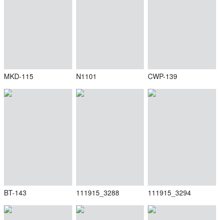
MKD-115
N1101
CWP-139
BT-143
111915_3288
111915_3294