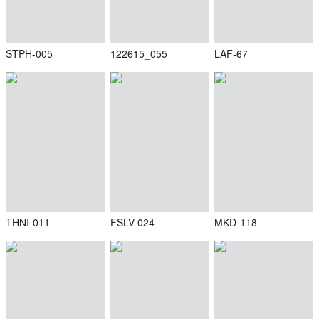
STPH-005
122615_055
LAF-67
THNI-011
FSLV-024
MKD-118