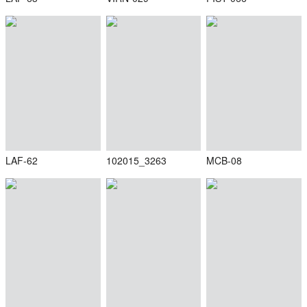
LAF-62
102015_3263
MCB-08