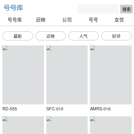
号号库
近映
公司
号号
女优
最新
近映
人气
好评
RD-555
SFC-010
AMRS-016
号号库