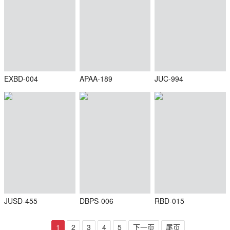
EXBD-004
APAA-189
JUC-994
JUSD-455
DBPS-006
RBD-015
1
2
3
4
5
下一页
尾页