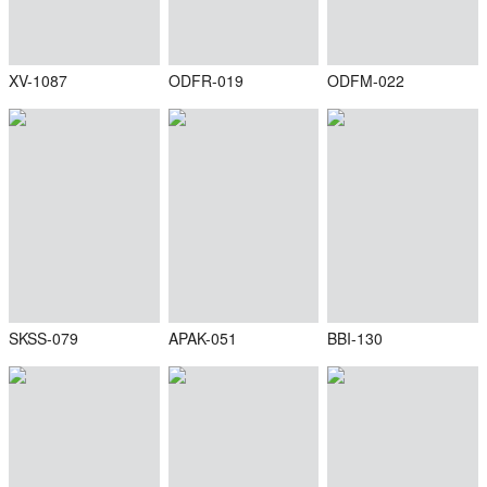
XV-1087
ODFR-019
ODFM-022
SKSS-079
APAK-051
BBI-130