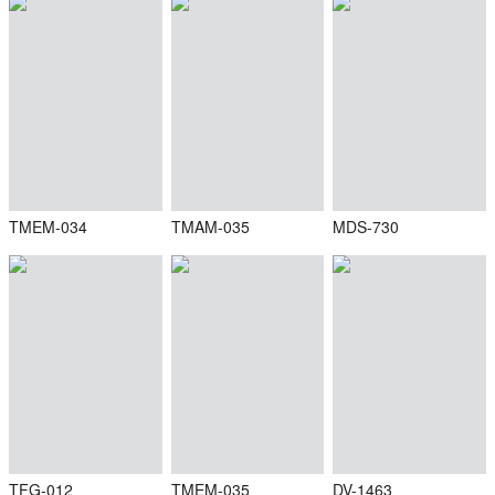
TMEM-034
TMAM-035
MDS-730
TFG-012
TMEM-035
DV-1463