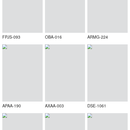
FPJS-093
OBA-016
ARMG-224
APAA-190
AXAA-003
DSE-1061