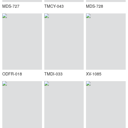
MDS-727
TMCY-043
MDS-728
ODFR-018
TMDI-033
XV-1085