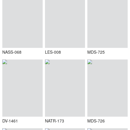
NASS-068
LES-008
MDS-725
DV-1461
NATR-173
MDS-726