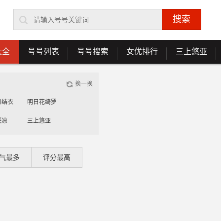
大全
号号列表
号号搜索
女优排行
三上悠亚
换一换
川结衣
明日花绮罗
咲凉
三上悠亚
藤美纱
桃谷绘里香
气最多
评分最高