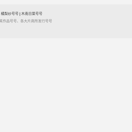
|
橘梨纱号号
|
木南日菜号号
及其作品号号、各大片商所发行号号