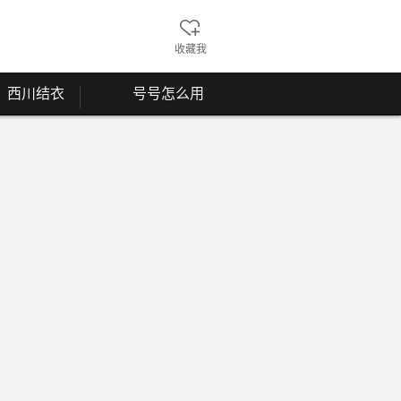
收藏我
西川结衣
号号怎么用