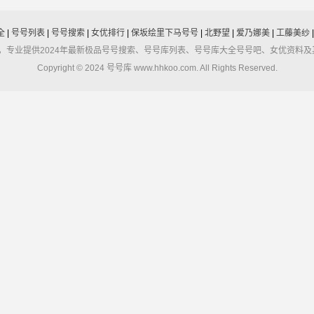
全
|
号号列表
|
号号搜索
|
女优排行
|
保坂绘里下马号号
|
北野望
|
爱乃娜美
|
工藤美纱
堂，专业提供2024年最新极品号号搜索、号号库列表、号号库大全号号吧、女优资料
Copyright © 2024 号号库 www.hhkoo.com. All Rights Reserved.