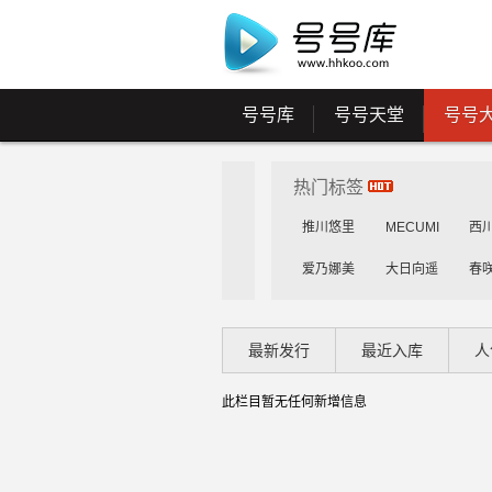
号号库
号号天堂
号号
热门标签
推川悠里
MECUMI
西
爱乃娜美
大日向遥
春
花守未来
雾岛花穗
工
最新发行
最近入库
人
乳咲杏
森川安娜
此栏目暂无任何新增信息