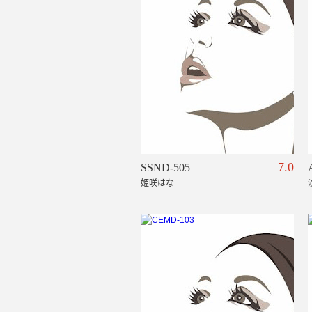
7.0
SSND-505
姫咲はな