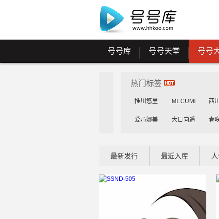
号号库
号号天堂
号号
热门标签
推川悠里
MECUMI
西
爱乃娜美
大日向遥
春
花守未来
雾岛花穗
工
最新发行
最近入库
人
乳咲杏
森川安娜