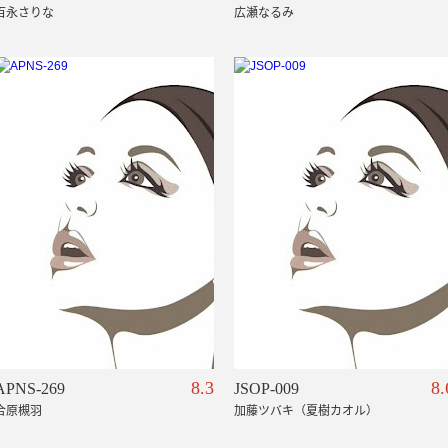
百永さりな
広瀬なるみ
8.3
8.
APNS-269
JSOP-009
合原槻羽
加藤ツバキ（夏樹カオル）