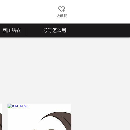
收藏我
西川结衣
号号怎么用