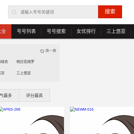
大全
号号列表
号号搜索
女优排行
三上悠亚
换一换
川结衣
明日花绮罗
咲凉
三上悠亚
藤美纱
桃谷绘里香
气最多
评分最高