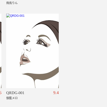
飛鳥りん
6
9.4
QRDG-001
伽藍メロ