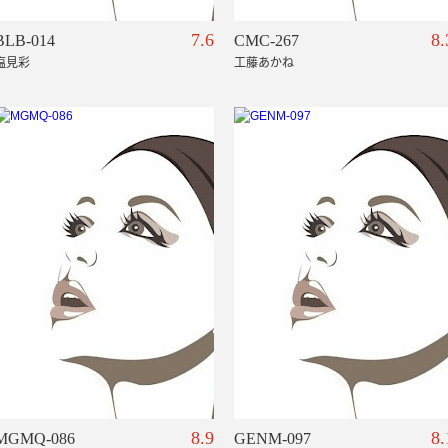
7.6
8.
BLB-014
CMC-267
塩見彩
工藤あかね
8.9
8.
MGMQ-086
GENM-097