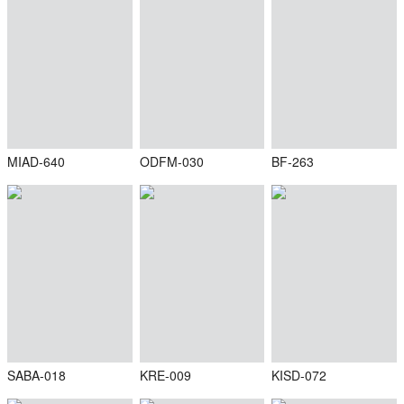
MIAD-640
ODFM-030
BF-263
SABA-018
KRE-009
KISD-072