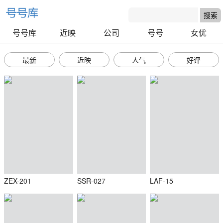
号号库
近映
公司
号号
女优
最新
近映
人气
好评
ZEX-201
SSR-027
LAF-15
号号库